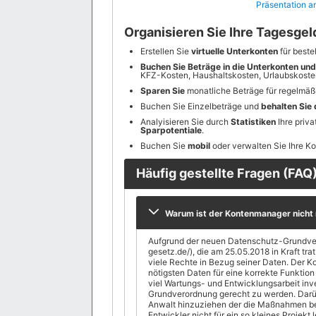
Präsentation 
Organisieren Sie Ihre Tagesge
Erstellen Sie
virtuelle Unterkonten
für best
Buchen Sie Beträge in die Unterkonten und
KFZ-Kosten, Haushaltskosten, Urlaubskosten
Sparen Sie
monatliche Beträge für regelmäß
Buchen Sie Einzelbeträge und
behalten Sie 
Analyisieren Sie durch
Statistiken
Ihre priv
Sparpotentiale
.
Buchen Sie
mobil
oder verwalten Sie Ihre K
Häufig gestellte Fragen (FAQ
Warum ist der Kontenmanager nicht 
Aufgrund der neuen Datenschutz-Grundve
gesetz.de/), die am 25.05.2018 in Kraft trat, besitzt der Nutzer (zurecht) se
viele Rechte in Bezug seiner Daten. Der Kontenmanager
nötigsten Daten für eine korrekte Funktion ge
viel Wartungs- und Entwicklungsarbeit inv
Grundverordnung gerecht zu werden. Darüber hinaus, müsste ich einen
Anwalt hinzuziehen der die Maßnahmen beurteilt. Dies kann ich als privater
Entwickler nicht für ein so kleines Projekt leisten, und habe 