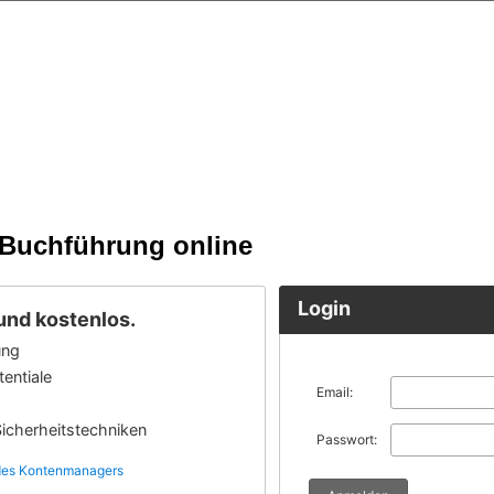
 Buchführung online
Login
und kostenlos.
ung
entiale
Email:
icherheitstechniken
Passwort: