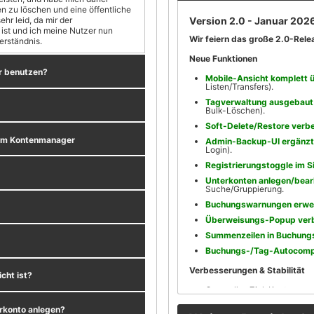
 zu löschen und eine öffentliche
Version 2.0 - Januar 202
hr leid, da mir der
Wir feiern das große 2.0-Rele
erständnis.
Neue Funktionen
r benutzen?
Mobile-Ansicht komplett ü
Listen/Transfers).
Tagverwaltung ausgebaut
Bulk-Löschen).
Soft-Delete/Restore verb
dem Kontenmanager
Admin-Backup-UI ergänzt
Login).
Registrierungstoggle im 
Unterkonten anlegen/bearb
Suche/Gruppierung.
Buchungswarnungen erwei
Überweisungs-Popup verb
Summenzeilen in Buchungsl
Buchungs-/Tag-Autocompl
Verbesserungen & Stabilität
cht ist?
Generelles Ziel: Kontenmana
öffentliche Registrierung.
erkonto anlegen?
UI modernisiert und optisch 