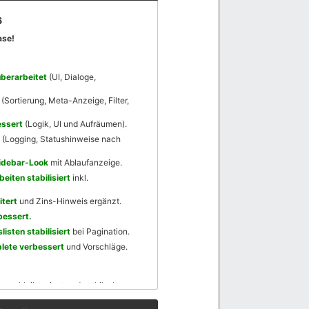
6
ase!
berarbeitet
(UI, Dialoge,
(Sortierung, Meta-Anzeige, Filter,
essert
(Logik, UI und Aufräumen).
(Logging, Statushinweise nach
Sidebar-Look
mit Ablaufanzeige.
eiten stabilisiert
inkl.
tert
und Zins-Hinweis ergänzt.
essert.
isten stabilisiert
bei Pagination.
ete verbessert
und Vorschläge.
ger bleibt privat und stabil, ohne
vereinheitlicht.