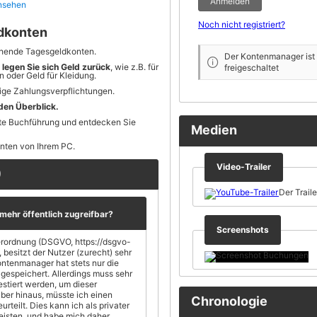
Anmelden
ansehen
Noch nicht registriert?
ldkonten
ehende Tagesgeldkonten.
Der Kontenmanager ist n
 legen Sie sich Geld zurück
, wie z.B. für
freigeschaltet
 oder Geld für Kleidung.
ige Zahlungsverpflichtungen.
den Überblick.
ate Buchführung und entdecken Sie
Medien
onten von Ihrem PC.
Video-Trailer
)
Der Trail
mehr öffentlich zugreifbar?
Screenshots
rordnung (DSGVO, https://dsgvo-
hr
 hat stets nur die
speichert. Allerdings muss sehr
estiert werden, um dieser
Chronologie
mich daher